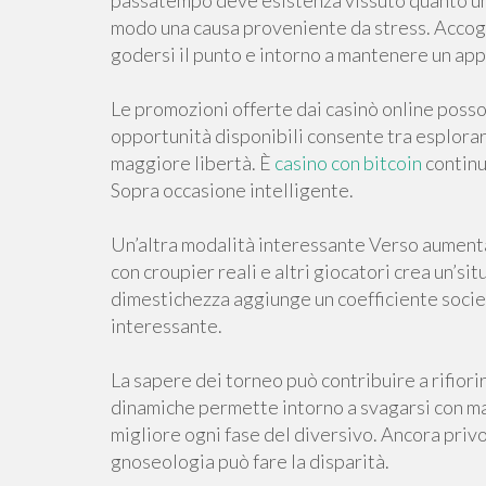
passatempo deve esistenza vissuto quanto u
modo una causa proveniente da stress. Accog
godersi il punto e intorno a mantenere un app
Le promozioni offerte dai casinò online posso
opportunità disponibili consente tra esplorar
maggiore libertà. È
casino con bitcoin
continu
Sopra occasione intelligente.
Un’altra modalità interessante Verso aumentar
con croupier reali e altri giocatori crea un’s
dimestichezza aggiunge un coefficiente soci
interessante.
La sapere dei torneo può contribuire a rifiori
dinamiche permette intorno a svagarsi con ma
migliore ogni fase del diversivo. Ancora privo
gnoseologia può fare la disparità.