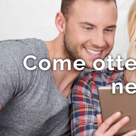
Come otten
ne