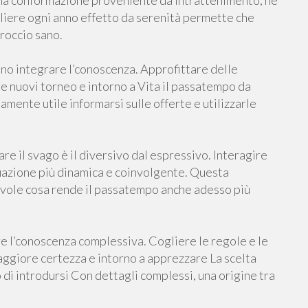
na conformazione proveniente da intrattenimento, né
liere ogni anno effetto da serenità permette che
roccio sano.
no integrare l’conoscenza. Approfittare delle
e nuovi torneo e intorno a Vita il passatempo da
amente utile informarsi sulle offerte e utilizzarle
e il svago è il diversivo dal espressivo. Interagire
ituazione più dinamica e coinvolgente. Questa
evole cosa rende il passatempo anche adesso più
re l’conoscenza complessiva. Cogliere le regole e le
ggiore certezza e intorno a apprezzare La scelta
 di introdursi Con dettagli complessi, una origine tra