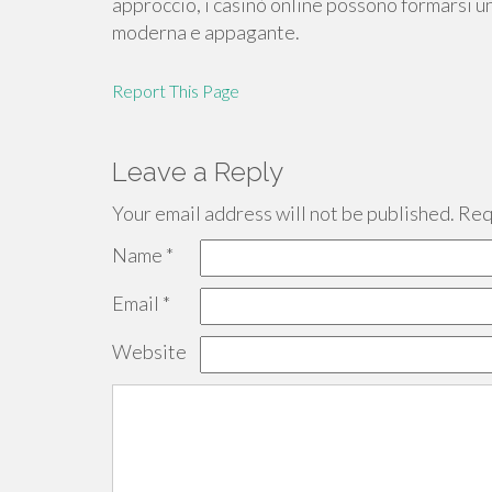
approccio, i casinò online possono formarsi 
moderna e appagante.
Report This Page
Leave a Reply
Your email address will not be published.
Requ
Name
*
Email
*
Website